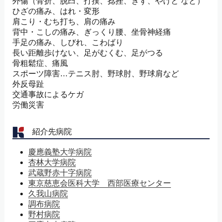
外傷（骨折、脱臼、打撲、捻挫、きず、やけど など）
ひざの痛み、はれ・変形
肩こり・むち打ち、肩の痛み
背中・こしの痛み、ぎっくり腰、坐骨神経痛
手足の痛み、しびれ、こわばり
長い距離歩けない、足がむくむ、足がつる
骨粗鬆症、痛風
スポーツ障害…テニス肘、野球肘、野球肩など
外反母趾
交通事故によるケガ
労働災害
紹介先病院
慶應義塾大学病院
杏林大学病院
武蔵野赤十字病院
東京慈恵会医科大学 西部医療センター
久我山病院
調布病院
野村病院