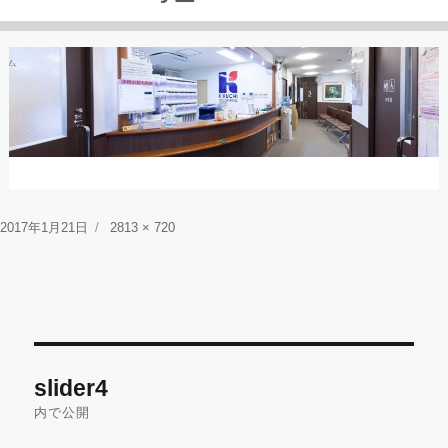
投
フ
2017年1月21日
2813 × 720
稿
ル
日:
サ
イ
ズ
投
slider4
稿
内で公開
ナ