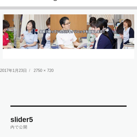
投
フ
2017年1月23日
2750 × 720
稿
ル
日:
サ
イ
ズ
投
slider5
稿
内で公開
ナ